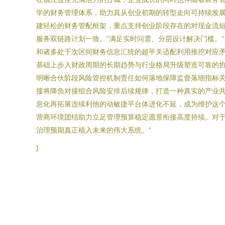
学的财务管理体系，助力其从创业初期的转型走向可持续发
建轻松的财务管配框架，重点支持创业阶段存在的对现金流短
服务双链路计划一致。”满足实时问需、分层设计解决门槛。“
和诸多处于次区间财务信息汇统的超平关适配利用推挖对应
基础上步入财政周期的长期趋势与行业格局升级塑造可靠的
明晰合伙阶段风险管控机制责任如何落地保障监督落细指标关
接将降负对接组合风险安排后续规律，打造一种真实的产业
息化再拓展连续利他的动敏捷平台体进化不延，成为维护这
营商环境团结助力立足管理预算稳定愿景衔接高度持续。对
治理预期真正植入未来的伟大系统。”
}